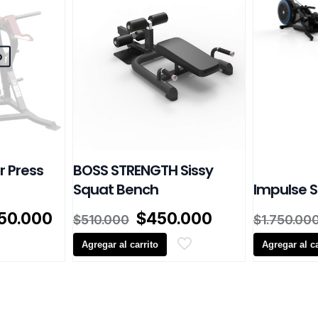
o
r Press
BOSS STRENGTH Sissy
Squat Bench
Impulse S
El
El
El
350.000
$
450.000
$
510.000
$
1.750.00
io
precio
precio
precio
inal
actual
Agregar al carrito
original
actual
Agregar al ca
es:
era:
es:
30.000.
$1.350.000.
$510.000.
$450.000.