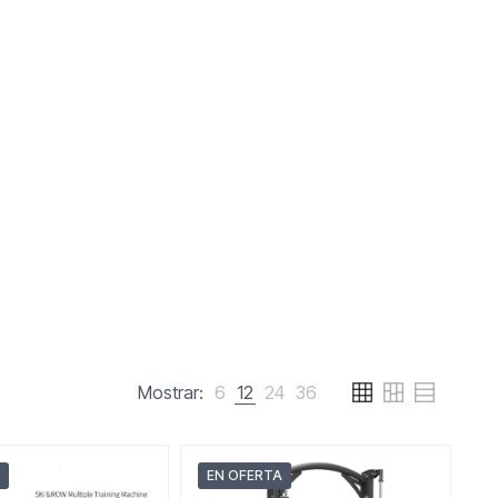
Mostrar:
6
12
24
36
EN OFERTA