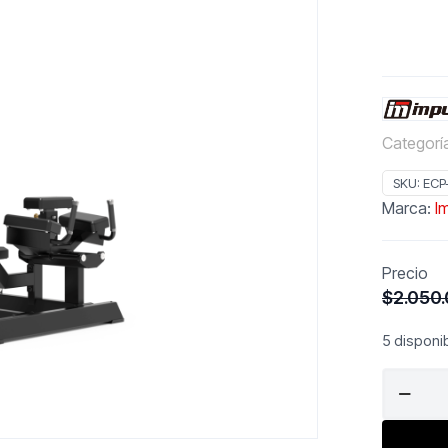
Categorí
SKU:
ECP
Marca:
I
Precio
$
2.050
5 disponi
IMPULSE
Patada
Glúteos