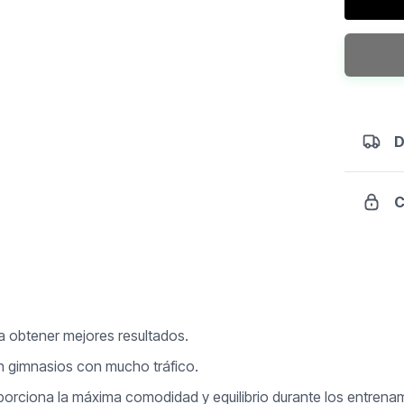
Ajustabl
PL
cantidad
D
C
a obtener mejores resultados.
en gimnasios con mucho tráfico.
oporciona la máxima comodidad y equilibrio durante los entrena