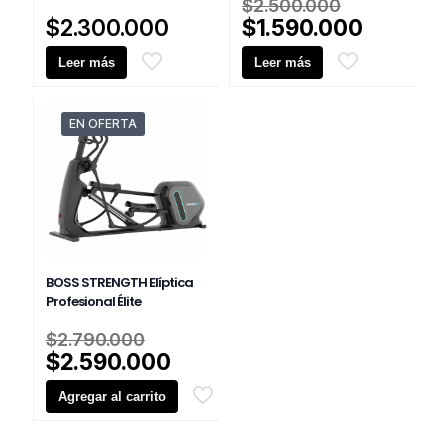
El
$
2.500.000
precio
El
$
2.300.000
$
1.590.000
original
precio
Leer más
Leer más
era:
actual
$2.500.0
es:
$1.590.
EN OFERTA
BOSS STRENGTH Elíptica
Profesional Élite
El
$
2.790.000
precio
El
$
2.590.000
original
precio
Agregar al carrito
era:
actual
$2.790.000.
es: