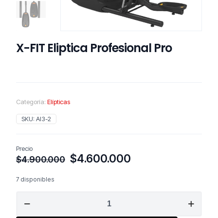
X-FIT Eliptica Profesional Pro
Categoría:
Elípticas
SKU:
AI3-2
Precio
El
El
$
4.600.000
$
4.900.000
precio
precio
original
actual
7 disponibles
era:
es:
X-
$4.900.000.
$4.600.000.
FIT
Eliptica