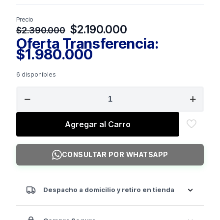
Precio
El
El
$
2.190.000
$
2.390.000
precio
precio
Oferta Transferencia:
original
actual
$
1.980.000
era:
es:
$2.390.000.
$2.190.000.
6 disponibles
IMPULSE
Chest
Press
PL
Agregar al Carro
cantidad
CONSULTAR POR WHATSAPP
Despacho a domicilio y retiro en tienda