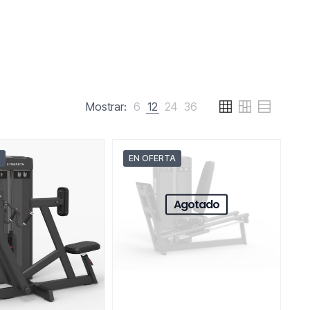
Mostrar:
6
12
24
36
EN OFERTA
Agotado