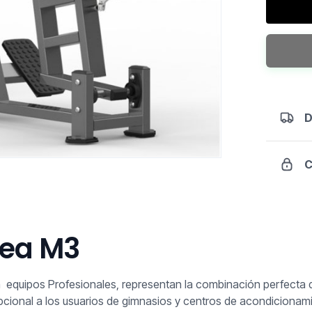
Row/Del
M3
cantidad
D
C
nea M3
n equipos Profesionales, representan la combinación perfecta 
ional a los usuarios de gimnasios y centros de acondicionamie