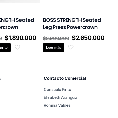
ENGTH Seated
BOSS STRENGTH Seated
rcrown
Leg Press Powercrown
El
El
El
El
$
1.890.000
$
2.650.000
0
$
2.900.000
precio
precio
precio
prec
rrito
original
actual
Leer más
original
actu
era:
es:
era:
es:
.
$2.090.000.
$1.890.000.
$2.900.000.
$2.6
s
Contacto Comercial
Consuelo Pinto
Elizabeth Aranguiz
Romina Valdes