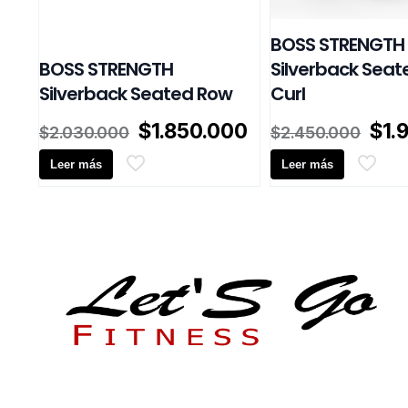
BOSS STRENGTH
BOSS STRENGTH
Silverback Seat
Silverback Seated Row
Curl
El
El
El
$
1.850.000
$
1.
$
2.030.000
$
2.450.000
precio
precio
pre
Leer más
original
actual
Leer más
orig
era:
es:
era:
$2.030.000.
$1.850.000.
$2.