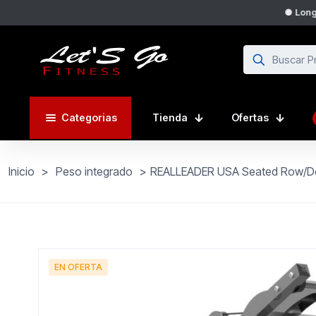
● Longi
Categorias
Tienda
Ofertas
Inicio
>
Peso integrado
>
REALLEADER USA Seated Row/De
EN OFERTA