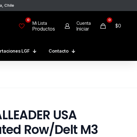
a, Chile
0
0
Mi Lista
Cuenta
$0
Productos
Iniciar
rtaciones LGF
Contacto
ALLEADER USA
ted Row/Delt M3