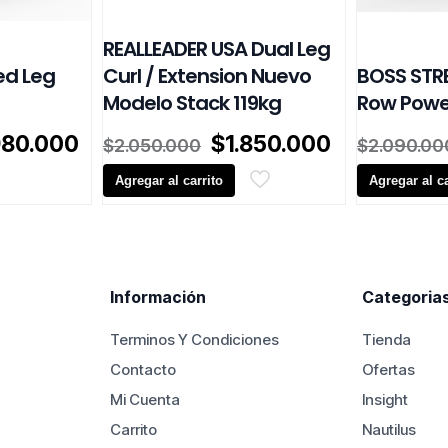
REALLEADER USA Dual Leg
ed Leg
Curl / Extension Nuevo
BOSS STR
Modelo Stack 119kg
Row Powe
El
El
El
980.000
$
1.850.000
$
2.050.000
$
2.090.00
cio
precio
precio
precio
inal
actual
Agregar al carrito
original
actual
Agregar al ca
es:
era:
es:
450.000.
$1.980.000.
$2.050.000.
$1.850.000
Información
Categoria
Terminos Y Condiciones
Tienda
Contacto
Ofertas
Mi Cuenta
Insight
Carrito
Nautilus