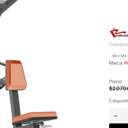
Categorí
SKU:
M3-
Marca:
R
Precio
$
2.070
2 disponi
REALLE
USA
Seated