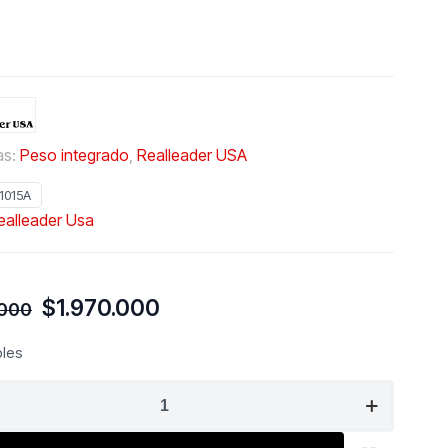
as:
Peso integrado
,
Realleader USA
1015A
ealleader Usa
El
El
$
1.970.000
.000
precio
precio
original
actual
bles
era:
es:
ADER
$2.070.000.
$1.970.000.