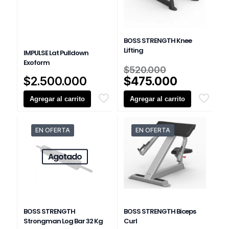
BOSS STRENGTH Knee
Lifting
IMPULSE Lat Pulldown
Exoform
El
$
520.000
precio
El
$
2.500.000
$
475.000
original
precio
Agregar al carrito
Agregar al carrito
era:
actual
$520.000.
es:
$475.000
EN OFERTA
EN OFERTA
Agotado
BOSS STRENGTH
BOSS STRENGTH Biceps
Strongman Log Bar 32 Kg
Curl