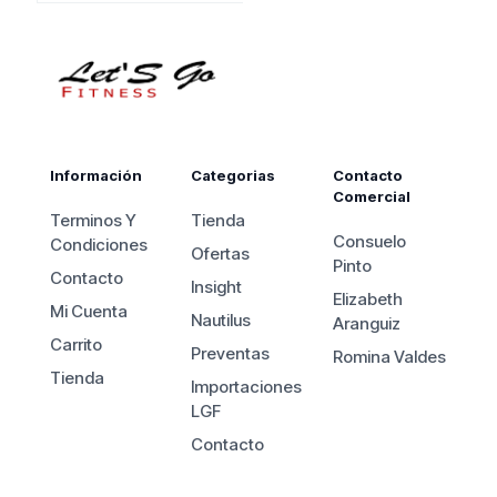
$460.000.
es:
$347.000.
Información
Categorias
Contacto
Comercial
Terminos Y
Tienda
Consuelo
Condiciones
Ofertas
Pinto
Contacto
Insight
Elizabeth
Mi Cuenta
Nautilus
Aranguiz
Carrito
Preventas
Romina Valdes
Tienda
Importaciones
LGF
Contacto