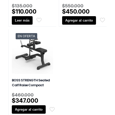
El
El
$
135.000
$
550.000
precio
precio
El
El
$
110.000
$
450.000
original
original
precio
precio
Leer más
era:
Agregar al carrito
era:
actual
actual
$135.000.
$550.000.
es:
es:
$110.000.
$450.000
EN OFERTA
BOSS STRENGTH Seated
Calf Raise Compact
El
$
460.000
precio
El
$
347.000
original
precio
Agregar al carrito
era:
actual